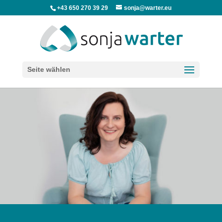
+43 650 270 39 29
sonja@warter.eu
Seite wählen