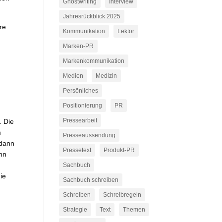
Ghostwriting
Interview
Jahresrückblick 2025
re
Kommunikation
Lektor
Marken-PR
Markenkommunikation
Medien
Medizin
Persönliches
Positionierung
PR
Pressearbeit
. Die
m
Presseaussendung
 dann
Pressetext
Produkt-PR
enn
Sachbuch
ie
Sachbuch schreiben
Schreiben
Schreibregeln
Strategie
Text
Themen