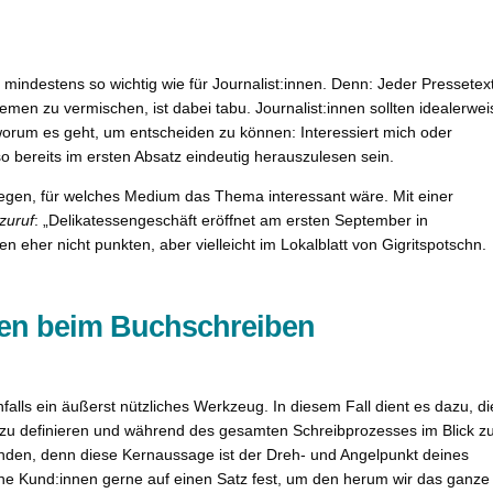
mindestens so wichtig wie für Journalist:innen. Denn: Jeder Pressetex
men zu vermischen, ist dabei tabu. Journalist:innen sollten idealerwei
orum es geht, um entscheiden zu können: Interessiert mich oder
so bereits im ersten Absatz eindeutig herauszulesen sein.
rlegen, für welches Medium das Thema interessant wäre. Mit einer
zuruf
: „Delikatessengeschäft eröffnet am ersten September in
n eher nicht punkten, aber vielleicht im Lokalblatt von Gigritspotschn.
en beim Buchschreiben
alls ein äußerst nützliches Werkzeug. In diesem Fall dient es dazu, di
 zu definieren und während des gesamten Schreibprozesses im Blick z
wenden, denn diese Kernaussage ist der Dreh- und Angelpunkt deines
ine Kund:innen gerne auf einen Satz fest, um den herum wir das ganze