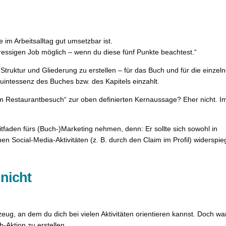
m Arbeitsalltag gut umsetzbar ist.
tressigen Job möglich – wenn du diese fünf Punkte beachtest.“
ruktur und Gliederung zu erstellen – für das Buch und für die einzel
Quintessenz des Buches bzw. des Kapitels einzahlt.
 Restaurantbesuch“ zur oben definierten Kernaussage? Eher nicht. I
itfaden fürs (Buch-)Marketing nehmen, denn: Er sollte sich sowohl in
n Social-Media-Aktivitäten (z. B. durch den Claim im Profil) widerspie
 nicht
zeug, an dem du dich bei vielen Aktivitäten orientieren kannst. Doch w
h-Aktion zu erstellen.