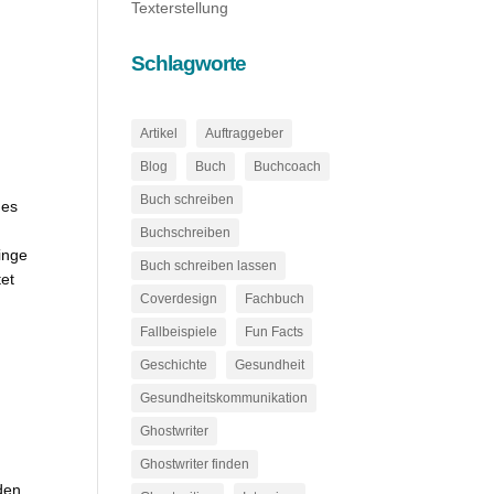
Texterstellung
Schlagworte
Artikel
Auftraggeber
Blog
Buch
Buchcoach
Buch schreiben
hes
Buchschreiben
inge
Buch schreiben lassen
tet
Coverdesign
Fachbuch
Fallbeispiele
Fun Facts
Geschichte
Gesundheit
Gesundheitskommunikation
Ghostwriter
Ghostwriter finden
den