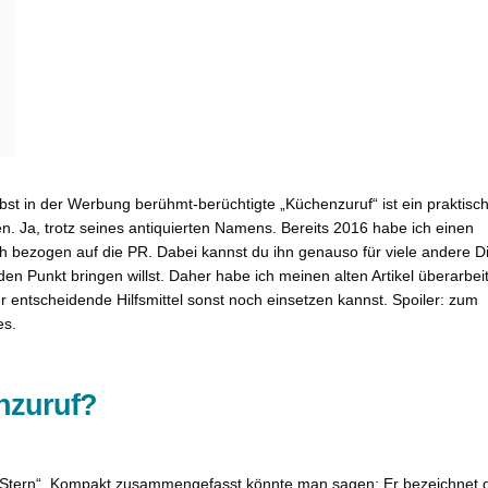
bst in der Werbung berühmt-berüchtigte „Küchenzuruf“ ist ein praktisc
ten. Ja, trotz seines antiquierten Namens. Bereits 2016 habe ich einen
ich bezogen auf die PR. Dabei kannst du ihn genauso für viele andere D
n Punkt bringen willst. Daher habe ich meinen alten Artikel überarbei
r entscheidende Hilfsmittel sonst noch einsetzen kannst. Spoiler: zum
es.
nzuruf?
„Stern“. Kompakt zusammengefasst könnte man sagen: Er bezeichnet 