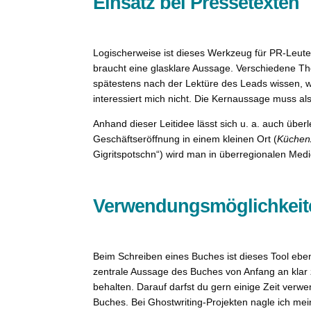
Einsatz bei Pressetexten
Logischerweise ist dieses Werkzeug für PR-Leute 
braucht eine glasklare Aussage. Verschiedene The
spätestens nach der Lektüre des Leads wissen, w
interessiert mich nicht. Die Kernaussage muss al
Anhand dieser Leitidee lässt sich u. a. auch übe
Geschäftseröffnung in einem kleinen Ort (
Küchen
Gigritspotschn“) wird man in überregionalen Medie
Verwendungsmöglichkeit
Beim Schreiben eines Buches ist dieses Tool ebenf
zentrale Aussage des Buches von Anfang an klar
behalten. Darauf darfst du gern einige Zeit ver
Buches. Bei Ghostwriting-Projekten nagle ich me