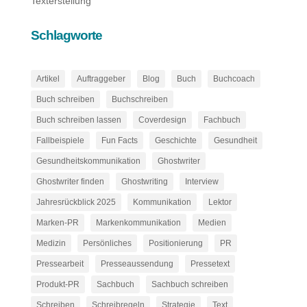
Texterstellung
Schlagworte
Artikel
Auftraggeber
Blog
Buch
Buchcoach
Buch schreiben
Buchschreiben
Buch schreiben lassen
Coverdesign
Fachbuch
Fallbeispiele
Fun Facts
Geschichte
Gesundheit
Gesundheitskommunikation
Ghostwriter
Ghostwriter finden
Ghostwriting
Interview
Jahresrückblick 2025
Kommunikation
Lektor
Marken-PR
Markenkommunikation
Medien
Medizin
Persönliches
Positionierung
PR
Pressearbeit
Presseaussendung
Pressetext
Produkt-PR
Sachbuch
Sachbuch schreiben
Schreiben
Schreibregeln
Strategie
Text