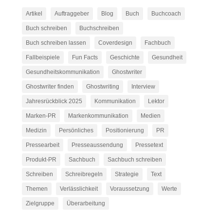
Artikel
Auftraggeber
Blog
Buch
Buchcoach
Buch schreiben
Buchschreiben
Buch schreiben lassen
Coverdesign
Fachbuch
Fallbeispiele
Fun Facts
Geschichte
Gesundheit
Gesundheitskommunikation
Ghostwriter
Ghostwriter finden
Ghostwriting
Interview
Jahresrückblick 2025
Kommunikation
Lektor
Marken-PR
Markenkommunikation
Medien
Medizin
Persönliches
Positionierung
PR
Pressearbeit
Presseaussendung
Pressetext
Produkt-PR
Sachbuch
Sachbuch schreiben
Schreiben
Schreibregeln
Strategie
Text
Themen
Verlässlichkeit
Voraussetzung
Werte
Zielgruppe
Überarbeitung