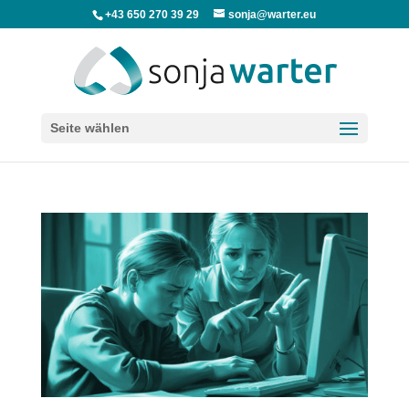
+43 650 270 39 29
sonja@warter.eu
Seite wählen