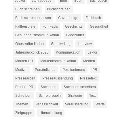
Artikel
Auftraggeber
Blog
Buch
Buchcoach
Buch schreiben
Buchschreiben
Buch schreiben lassen
Coverdesign
Fachbuch
Fallbeispiele
Fun Facts
Geschichte
Gesundheit
Gesundheitskommunikation
Ghostwriter
Ghostwriter finden
Ghostwriting
Interview
Jahresrückblick 2025
Kommunikation
Lektor
Marken-PR
Markenkommunikation
Medien
Medizin
Persönliches
Positionierung
PR
Pressearbeit
Presseaussendung
Pressetext
Produkt-PR
Sachbuch
Sachbuch schreiben
Schreiben
Schreibregeln
Strategie
Text
Themen
Verlässlichkeit
Voraussetzung
Werte
Zielgruppe
Überarbeitung