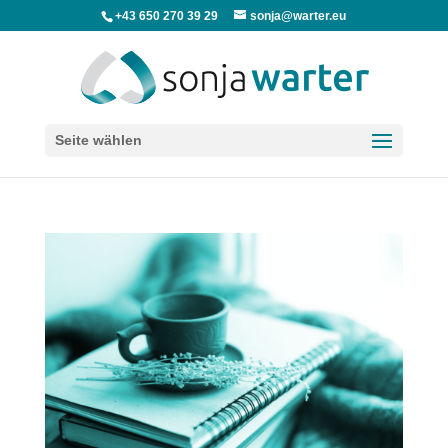
+43 650 270 39 29
sonja@warter.eu
Seite wählen