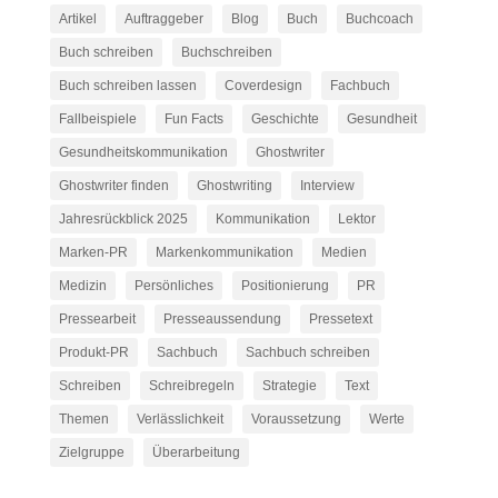
Artikel
Auftraggeber
Blog
Buch
Buchcoach
Buch schreiben
Buchschreiben
Buch schreiben lassen
Coverdesign
Fachbuch
Fallbeispiele
Fun Facts
Geschichte
Gesundheit
Gesundheitskommunikation
Ghostwriter
Ghostwriter finden
Ghostwriting
Interview
Jahresrückblick 2025
Kommunikation
Lektor
Marken-PR
Markenkommunikation
Medien
Medizin
Persönliches
Positionierung
PR
Pressearbeit
Presseaussendung
Pressetext
Produkt-PR
Sachbuch
Sachbuch schreiben
Schreiben
Schreibregeln
Strategie
Text
Themen
Verlässlichkeit
Voraussetzung
Werte
Zielgruppe
Überarbeitung