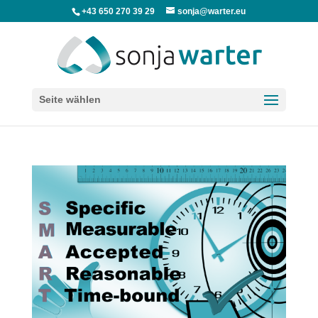
+43 650 270 39 29
sonja@warter.eu
Seite wählen