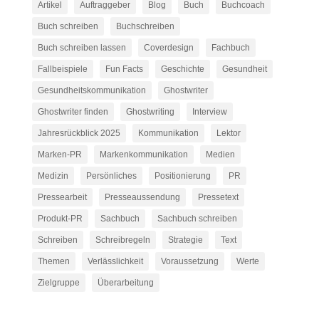
Artikel
Auftraggeber
Blog
Buch
Buchcoach
Buch schreiben
Buchschreiben
Buch schreiben lassen
Coverdesign
Fachbuch
Fallbeispiele
Fun Facts
Geschichte
Gesundheit
Gesundheitskommunikation
Ghostwriter
Ghostwriter finden
Ghostwriting
Interview
Jahresrückblick 2025
Kommunikation
Lektor
Marken-PR
Markenkommunikation
Medien
Medizin
Persönliches
Positionierung
PR
Pressearbeit
Presseaussendung
Pressetext
Produkt-PR
Sachbuch
Sachbuch schreiben
Schreiben
Schreibregeln
Strategie
Text
Themen
Verlässlichkeit
Voraussetzung
Werte
Zielgruppe
Überarbeitung