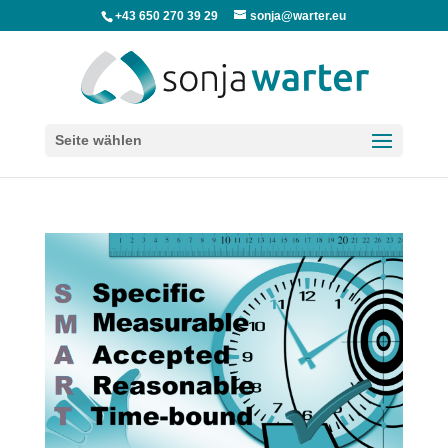
+43 650 270 39 29
sonja@warter.eu
Seite wählen