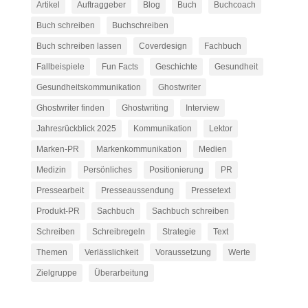
Artikel
Auftraggeber
Blog
Buch
Buchcoach
Buch schreiben
Buchschreiben
Buch schreiben lassen
Coverdesign
Fachbuch
Fallbeispiele
Fun Facts
Geschichte
Gesundheit
Gesundheitskommunikation
Ghostwriter
Ghostwriter finden
Ghostwriting
Interview
Jahresrückblick 2025
Kommunikation
Lektor
Marken-PR
Markenkommunikation
Medien
Medizin
Persönliches
Positionierung
PR
Pressearbeit
Presseaussendung
Pressetext
Produkt-PR
Sachbuch
Sachbuch schreiben
Schreiben
Schreibregeln
Strategie
Text
Themen
Verlässlichkeit
Voraussetzung
Werte
Zielgruppe
Überarbeitung