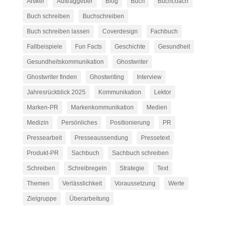
Artikel
Auftraggeber
Blog
Buch
Buchcoach
Buch schreiben
Buchschreiben
Buch schreiben lassen
Coverdesign
Fachbuch
Fallbeispiele
Fun Facts
Geschichte
Gesundheit
Gesundheitskommunikation
Ghostwriter
Ghostwriter finden
Ghostwriting
Interview
Jahresrückblick 2025
Kommunikation
Lektor
Marken-PR
Markenkommunikation
Medien
Medizin
Persönliches
Positionierung
PR
Pressearbeit
Presseaussendung
Pressetext
Produkt-PR
Sachbuch
Sachbuch schreiben
Schreiben
Schreibregeln
Strategie
Text
Themen
Verlässlichkeit
Voraussetzung
Werte
Zielgruppe
Überarbeitung