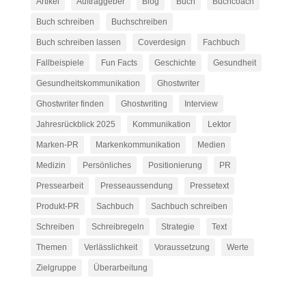
Artikel
Auftraggeber
Blog
Buch
Buchcoach
Buch schreiben
Buchschreiben
Buch schreiben lassen
Coverdesign
Fachbuch
Fallbeispiele
Fun Facts
Geschichte
Gesundheit
Gesundheitskommunikation
Ghostwriter
Ghostwriter finden
Ghostwriting
Interview
Jahresrückblick 2025
Kommunikation
Lektor
Marken-PR
Markenkommunikation
Medien
Medizin
Persönliches
Positionierung
PR
Pressearbeit
Presseaussendung
Pressetext
Produkt-PR
Sachbuch
Sachbuch schreiben
Schreiben
Schreibregeln
Strategie
Text
Themen
Verlässlichkeit
Voraussetzung
Werte
Zielgruppe
Überarbeitung