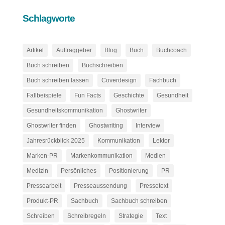
Schlagworte
Artikel
Auftraggeber
Blog
Buch
Buchcoach
Buch schreiben
Buchschreiben
Buch schreiben lassen
Coverdesign
Fachbuch
Fallbeispiele
Fun Facts
Geschichte
Gesundheit
Gesundheitskommunikation
Ghostwriter
Ghostwriter finden
Ghostwriting
Interview
Jahresrückblick 2025
Kommunikation
Lektor
Marken-PR
Markenkommunikation
Medien
Medizin
Persönliches
Positionierung
PR
Pressearbeit
Presseaussendung
Pressetext
Produkt-PR
Sachbuch
Sachbuch schreiben
Schreiben
Schreibregeln
Strategie
Text