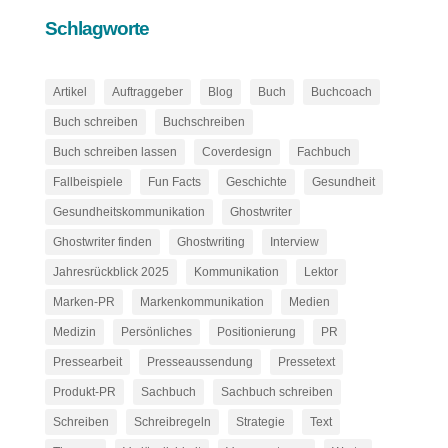
Schlagworte
Artikel
Auftraggeber
Blog
Buch
Buchcoach
Buch schreiben
Buchschreiben
Buch schreiben lassen
Coverdesign
Fachbuch
Fallbeispiele
Fun Facts
Geschichte
Gesundheit
Gesundheitskommunikation
Ghostwriter
Ghostwriter finden
Ghostwriting
Interview
Jahresrückblick 2025
Kommunikation
Lektor
Marken-PR
Markenkommunikation
Medien
Medizin
Persönliches
Positionierung
PR
Pressearbeit
Presseaussendung
Pressetext
Produkt-PR
Sachbuch
Sachbuch schreiben
Schreiben
Schreibregeln
Strategie
Text