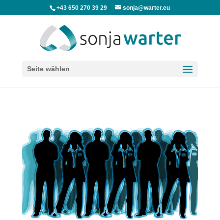
+43 650 270 39 29
sonja@warter.eu
Seite wählen