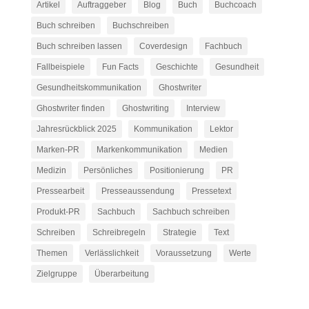
Artikel
Auftraggeber
Blog
Buch
Buchcoach
Buch schreiben
Buchschreiben
Buch schreiben lassen
Coverdesign
Fachbuch
Fallbeispiele
Fun Facts
Geschichte
Gesundheit
Gesundheitskommunikation
Ghostwriter
Ghostwriter finden
Ghostwriting
Interview
Jahresrückblick 2025
Kommunikation
Lektor
Marken-PR
Markenkommunikation
Medien
Medizin
Persönliches
Positionierung
PR
Pressearbeit
Presseaussendung
Pressetext
Produkt-PR
Sachbuch
Sachbuch schreiben
Schreiben
Schreibregeln
Strategie
Text
Themen
Verlässlichkeit
Voraussetzung
Werte
Zielgruppe
Überarbeitung